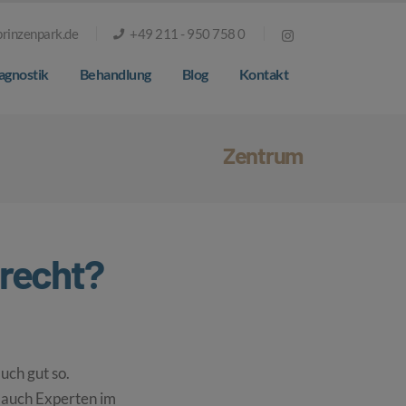
rinzenpark.de
+49 211 - 950 758 0
agnostik
Behandlung
Blog
Kontakt
Zentrum
 recht?
uch gut so.
n auch Experten im