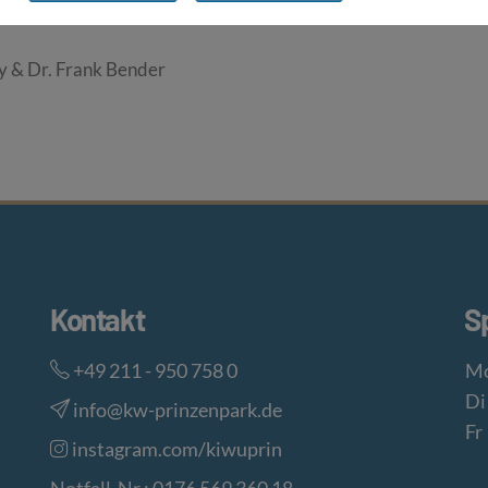
n.
ky & Dr. Frank Bender
Kontakt
S
+49 211 - 950 758 0
Mo
Di
info@kw-prinzenpark.de
Fr
instagram.com/kiwuprin