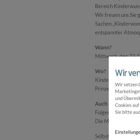
Bereich Kinderwuns
Wir freuen uns Sie
Sachen „Kinderwuns
entspannter Atmos
Wann?
Mittwoch, den 23.
Wir ve
Wo?
Kinderwunschzentr
Wir setzen 
Prinzenallee 19 in
Marketingma
und Übermit
Auch Online teiln
Cookies auf 
Sie bitte au
Folgen Sie dafür d
Die Meeting-ID ist
Einstellung
Selbstverständlich