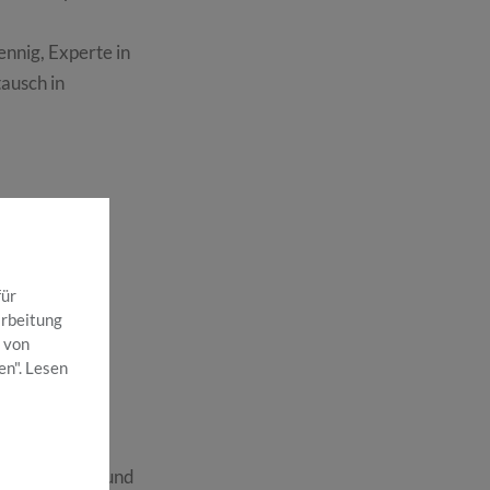
nnig, Experte in
ausch in
für
arbeitung
 von
en". Lesen
ur Verfügung und