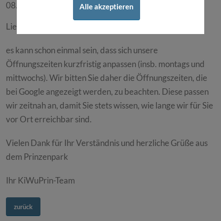
08. Juli 2024
Alle akzeptieren
Liebe Patient*innen,
es kann schon einmal sein, dass sich unsere
Öffnungszeiten kurzfristig anpassen (insb. montags und
mittwochs). Wir bitten Sie daher die Öffnungszeiten, die
bei Google angezeigt werden, zu beachten. Diese passen
wir zeitnah an, damit Sie stets wissen, wie lange wir für Sie
vor Ort erreichbar sind.
Vielen Dank für Ihr Verständnis und herzliche Grüße aus
dem Prinzenpark
Ihr KiWuPrin-Team
zurück